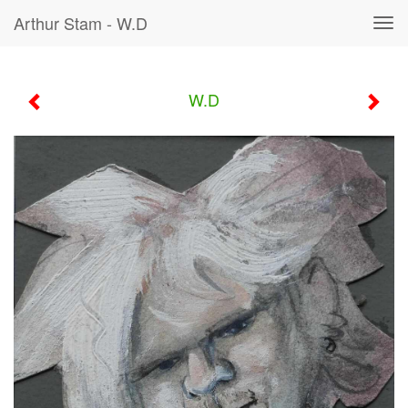
Arthur Stam - W.D
Tog
navi
W.D